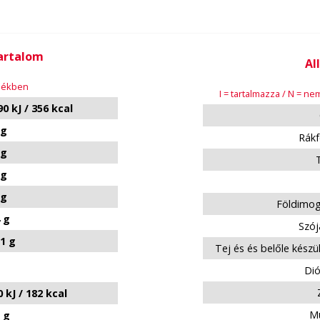
tartalom
Al
rmékben
I = tartalmazza / N = n
0 kJ / 356 kcal
 g
Rákf
 g
 g
 g
Földimog
 g
Szój
11 g
Tej és és belőle készü
Dió
 kJ / 182 kcal
Mu
 g