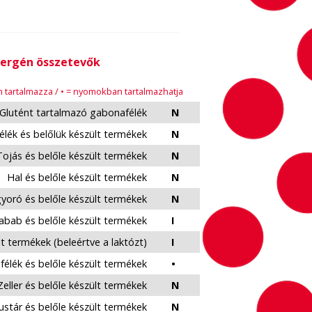
lergén összetevők
em tartalmazza / • = nyomokban tartalmazhatja
Glutént tartalmazó gabonafélék
N
élék és belőlük készült termékek
N
Tojás és belőle készült termékek
N
Hal és belőle készült termékek
N
yoró és belőle készült termékek
N
abab és belőle készült termékek
I
lt termékek (beleértve a laktózt)
I
félék és belőle készült termékek
•
Zeller és belőle készült termékek
N
stár és belőle készült termékek
N