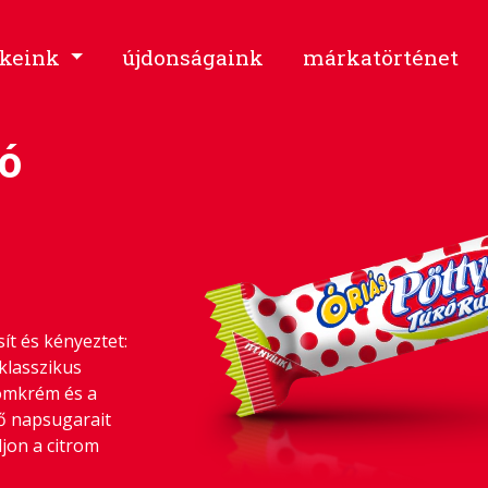
keink
újdonságaink
márkatörténet
ró
ít és kényeztet:
klasszikus
romkrém és a
ő napsugarait
ljon a citrom