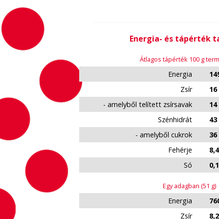
Energia- és tápérték 
Átlagos tápérték 100 g te
Energia
149
Zsír
16
- amelyből telített zsírsavak
14
Szénhidrát
43
- amelyből cukrok
36
Fehérje
8,4
Só
0,
Egy adagban (51 g)
Energia
760
Zsír
8,2