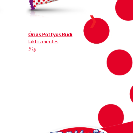
Óriás Pöttyös Rudi
Óriás Pö
laktózmentes
szotyis
51g
51g