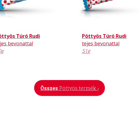
öttyös Túró Rudi
Pöttyös Túró Rudi
ejes bevonattal
tejes bevonattal
0g
51g
Összes
Pöttyös termék ›