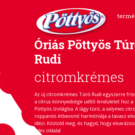
termé
Óriás Pöttyös Tú
Rudi
citromkrémes
Az új citromkrémes Túró Rudi egyszerre friss
a citrus könnyedsége üdítő lendületet hoz a 
Pöttyös ízvilágba. A lágy túró, a selymes cit
roppanós étbevonó harmóniája a tavasz els
idézi. Kóstold meg, és hagyd, hogy elvarázso
édes oldala!