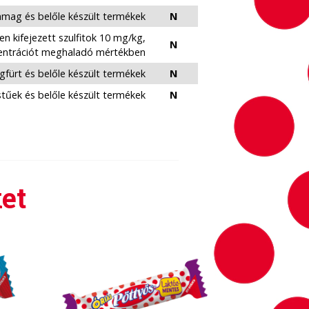
mag és belőle készült termékek
N
n kifejezett szulfitok 10 mg/kg,
N
ncentrációt meghaladó mértékben
agfürt és belőle készült termékek
N
tűek és belőle készült termékek
N
et