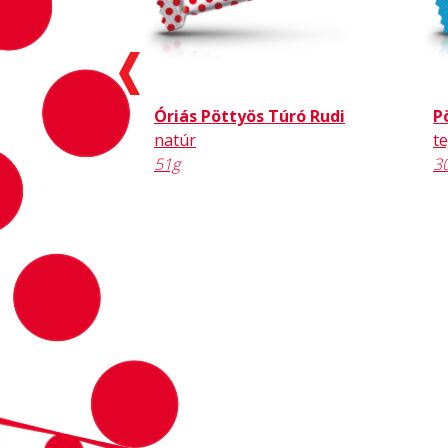
udi
Óriás Pöttyös Túró Rudi
P
natúr
t
51g
3