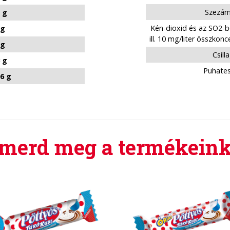
Szezám
 g
Kén-dioxid és az SO2-be
 g
ill. 10 mg/liter összko
 g
Csill
 g
Puhates
06 g
smerd meg a termékeink