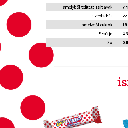
- amelyből telített zsírsavak
7,1
Szénhidrát
22
- amelyből cukrok
18
Fehérje
4,3
Só
0,
i