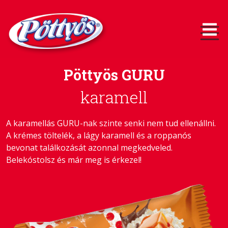
Pöttyös GURU
karamell
A karamellás GURU-nak szinte senki nem tud ellenállni.
A krémes töltelék, a lágy karamell és a roppanós
bevonat találkozását azonnal megkedveled.
Belekóstolsz és már meg is érkezel!