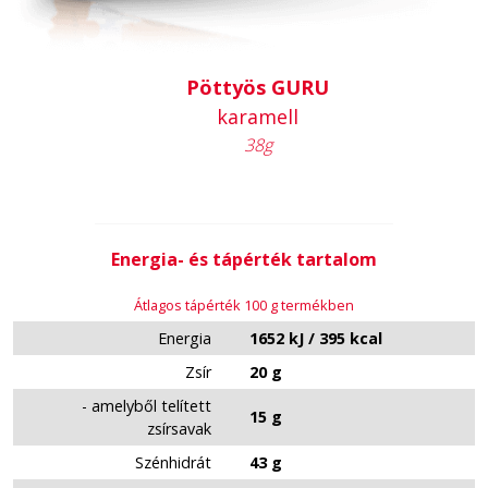
Pöttyös GURU
karamell
38g
Energia- és tápérték tartalom
Átlagos tápérték 100 g termékben
Energia
1652 kJ / 395 kcal
Zsír
20 g
- amelyből telített
15 g
zsírsavak
Szénhidrát
43 g