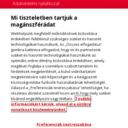
Adatvédelmi nyilatkozat
Cookie Policy
Mi tiszteletben tartjuk a
Cookie Beállítások
magánszférádat
Vevőszolgálati adatkezelés
Webhelyünk megfelelő működésének biztosítása
érdekében feltétlenül szükséges sütiket és hasonló
Környezeti politika
technológiákat használunk. Az „Összes elfogadása”
gombra kattintva elfogadod, hogy mi és partnereink
KAPCSOLAT
sütiket és hasonló technológiákat használunk az
optimális online élmény biztosítása érdekében, amely
magában foglalja a személyre szabott tartalom és
Kérdésed, kérésed, bánatod, óhajod, panaszod van?
hirdetések megjelenítését, a külső videótartalom
megtekintésére való képességet és a beágyazott
Általános észrevételek, márkával és termékeinkkel
közösségi média funkciók használatának lehetőségét.
kapcsolatos levelek:
Válaszd a „Preferenciák testreszabása” lehetőséget, ha
vevoszolgalat@frieslandcampina.com
részletes döntést szeretnél hozni arról, hogy mely sütiket
Ingyenesen hívható zöld szám:
06 80 180 180
kívánod engedélyezni vagy letiltani.
További
információkért kérjük, olvasd el a sütikre
vonatkozó közleményünket.
Az oldalon található képek csak illusztrációk.
Preferenciák testreszabása