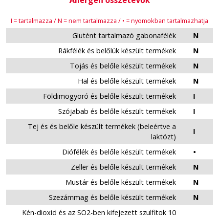
Allergén összetevők
I = tartalmazza / N = nem tartalmazza / • = nyomokban tartalmazhatja
Glutént tartalmazó gabonafélék
N
Rákfélék és belőlük készült termékek
N
Tojás és belőle készült termékek
N
Hal és belőle készült termékek
N
Földimogyoró és belőle készült termékek
I
Szójabab és belőle készült termékek
I
Tej és és belőle készült termékek (beleértve a
I
laktózt)
Diófélék és belőle készült termékek
•
Zeller és belőle készült termékek
N
Mustár és belőle készült termékek
N
Szezámmag és belőle készült termékek
N
Kén-dioxid és az SO2-ben kifejezett szulfitok 10