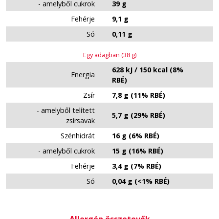
- amelyből cukrok
39 g
Fehérje
9,1 g
Só
0,11 g
Egy adagban (38 g)
628 kJ / 150 kcal (8%
Energia
RBÉ
)
Zsír
7,8 g (11%
RBÉ
)
- amelyből telített
5,7 g (29%
RBÉ
)
zsírsavak
Szénhidrát
16 g (6%
RBÉ
)
- amelyből cukrok
15 g (16%
RBÉ
)
Fehérje
3,4 g (7%
RBÉ
)
Só
0,04 g (<1%
RBÉ
)