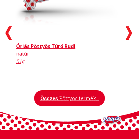
Pöttyös Túró Rudi
tejes bevonattal
30g
Összes
Pöttyös termék ›