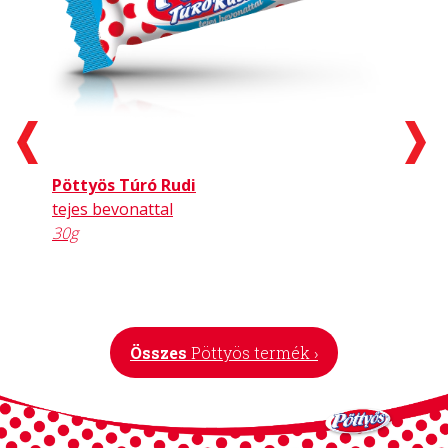
Pöttyös Túró Rudi
tejes bevonattal
30g
Összes
Pöttyös termék ›