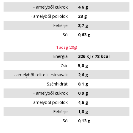
- amelyből cukrok
4,6 g
- amelyből poliolok
23 g
Fehérje
8,7 g
Só
0,63 g
1 adag (20g)
Energia
326 kJ / 78 kcal
Zsír
5,0 g
- amelyből telített zsírsavak
2,6 g
Szénhidrát
8,1 g
- amelyből cukrok
0,9 g
- amelyből poliolok
4,6 g
Fehérje
1,8 g
Só
0,13 g