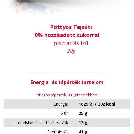
Pöttyös Tejsüti
0% hozzáadott cukorral
pisztáciás ízű
20g
Energia- és tápérték tartalom
Átlagos tápérték 100 g termékben
Energia
1629 kJ / 392 kcal
Zsír
25 g
- amelyből telített zsírsavak
13 g
Szénhidrát
41 g