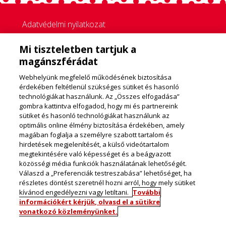
Adatvédelmi nyilatkozat
Cookie Policy
Mi tiszteletben tartjuk a
Cookie Beállítások
magánszférádat
Vevőszolgálati adatkezelés
Webhelyünk megfelelő működésének biztosítása
érdekében feltétlenül szükséges sütiket és hasonló
Környezeti politika
technológiákat használunk. Az „Összes elfogadása”
gombra kattintva elfogadod, hogy mi és partnereink
KAPCSOLAT
sütiket és hasonló technológiákat használunk az
optimális online élmény biztosítása érdekében, amely
magában foglalja a személyre szabott tartalom és
Kérdésed, kérésed, bánatod, óhajod, panaszod van?
hirdetések megjelenítését, a külső videótartalom
megtekintésére való képességet és a beágyazott
Általános észrevételek, márkával és termékeinkkel
közösségi média funkciók használatának lehetőségét.
kapcsolatos levelek:
Válaszd a „Preferenciák testreszabása” lehetőséget, ha
vevoszolgalat@frieslandcampina.com
részletes döntést szeretnél hozni arról, hogy mely sütiket
Ingyenesen hívható zöld szám:
06 80 180 180
kívánod engedélyezni vagy letiltani.
További
információkért kérjük, olvasd el a sütikre
vonatkozó közleményünket.
Az oldalon található képek csak illusztrációk.