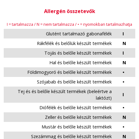
Allergén összetevők
I = tartalmazza / N = nem tartalmazza / • = nyomokban tartalmazhatja
Glutént tartalmazó gabonafélék
I
Rákfélék és belőlük készült termékek
N
Tojás és belőle készült termékek
I
Hal és belőle készült termékek
N
Földimogyoró és belőle készült termékek
•
Szójabab és belőle készült termékek
•
Tej és és belőle készült termékek (beleértve a
I
laktózt)
Diófélék és belőle készült termékek
•
Zeller és belőle készült termékek
N
Mustár és belőle készült termékek
•
Szezámmag és belőle készült termékek
N