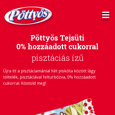
Pöttyös Tejsüti
0% hozzáadott cukorral
pisztáciás ízű
Újra itt a pisztáciamánia! Két piskóta között lágy
töltelék, pisztáciával felturbózva, 0% hozzáadott
cukorral. Kóstold meg!