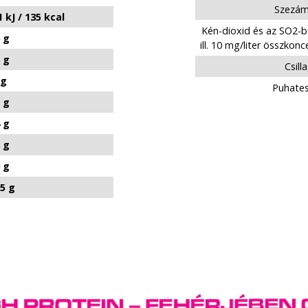
Szezám
 kJ / 135 kcal
Kén-dioxid és az SO2-be
 g
ill. 10 mg/liter összko
 g
Csill
 g
Puhates
 g
 g
 g
 g
05 g