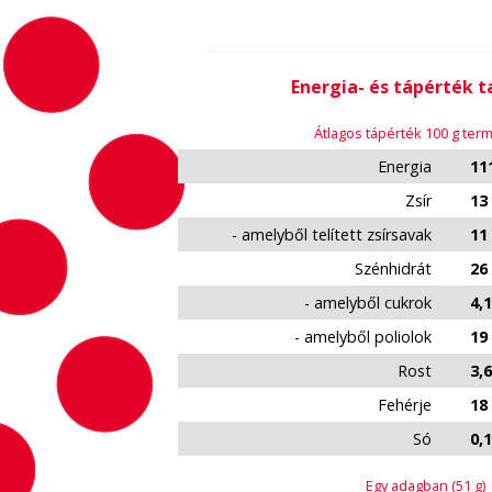
Energia- és tápérték 
Átlagos tápérték 100 g te
Energia
111
Zsír
13
- amelyből telített zsírsavak
11
Szénhidrát
26
- amelyből cukrok
4,1
- amelyből poliolok
19
Rost
3,6
Fehérje
18
Só
0,1
Egy adagban (51 g)