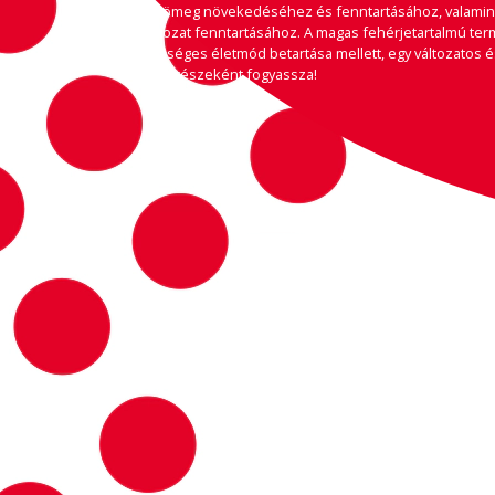
izomtömeg növekedéséhez és fenntartásához, valamin
csontozat fenntartásához. A magas fehérjetartalmú te
egészséges életmód betartása mellett, egy változatos é
étrend részeként fogyassza!