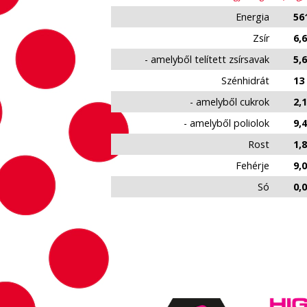
Energia
561
Zsír
6,6
- amelyből telített zsírsavak
5,6
Szénhidrát
13
- amelyből cukrok
2,1
- amelyből poliolok
9,4
Rost
1,8
Fehérje
9,0
Só
0,