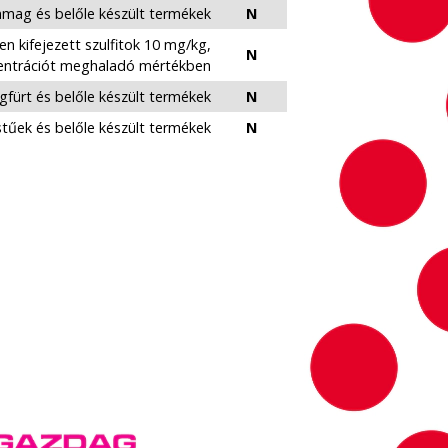
mag és belőle készült termékek
N
n kifejezett szulfitok 10 mg/kg,
N
ncentrációt meghaladó mértékben
agfürt és belőle készült termékek
N
tűek és belőle készült termékek
N