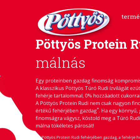
termé
Pöttyös Protein R
málnás
Egy proteinben gazdag finomság kompromi
A klasszikus Pöttyös Túró Rudi ízvilágát ezú
fehérje tartalommal, 0% hozzáadott cukorra
A Pöttyös Protein Rudi nem csak nagyon fino
*
értékű fehérjében gazdag
. Ha egy könnyű,
finomságra vágysz, kóstold meg a Túró Rudi
málna tökéletes párosát!
*
A Pöttyös Protein Rudi fehérjében gazdag, a fehérje h