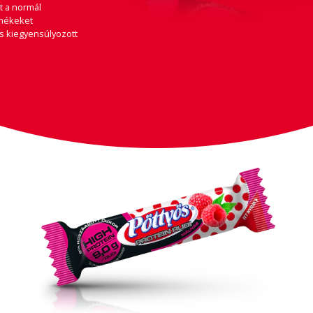
t a normál
rmékeket
s kiegyensúlyozott