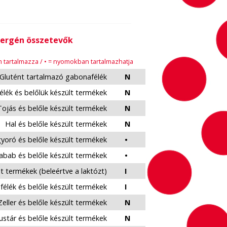
lergén összetevők
em tartalmazza / • = nyomokban tartalmazhatja
Glutént tartalmazó gabonafélék
N
élék és belőlük készült termékek
N
Tojás és belőle készült termékek
N
Hal és belőle készült termékek
N
yoró és belőle készült termékek
•
abab és belőle készült termékek
•
lt termékek (beleértve a laktózt)
I
félék és belőle készült termékek
I
Zeller és belőle készült termékek
N
stár és belőle készült termékek
N