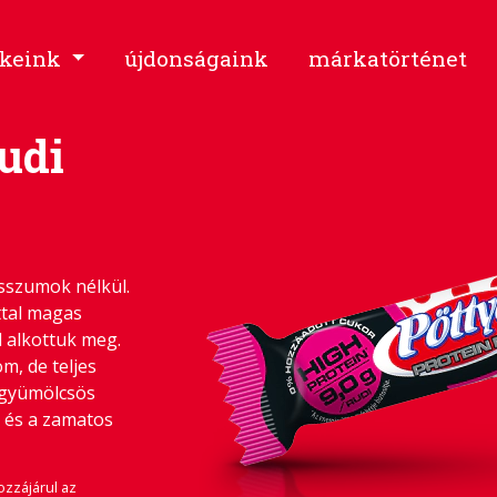
keink
újdonságaink
márkatörténet
udi
sszumok nélkül.
ttal magas
l alkottuk meg.
m, de teljes
 gyümölcsös
 és a zamatos
ozzájárul az