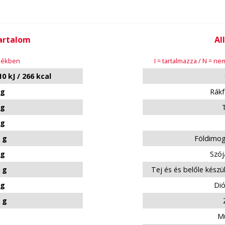
tartalom
Al
rmékben
I = tartalmazza / N = n
0 kJ / 266 kcal
 g
Rákf
 g
 g
 g
Földimog
 g
Szój
 g
Tej és és belőle készü
 g
Dió
 g
Mu