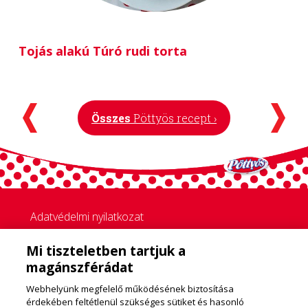
Tojás alakú Túró rudi torta
Összes
Pöttyös recept ›
Adatvédelmi nyilatkozat
Cookie Policy
Mi tiszteletben tartjuk a
Cookie Beállítások
magánszférádat
Vevőszolgálati adatkezelés
Webhelyünk megfelelő működésének biztosítása
érdekében feltétlenül szükséges sütiket és hasonló