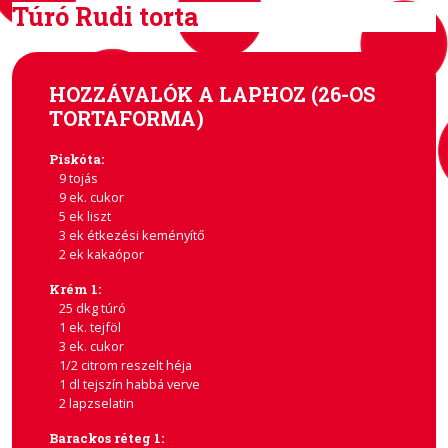
Túró Rudi torta
HOZZÁVALÓK A LAPHOZ (26-OS
TORTAFORMA)
Piskóta:
9 tojás
9 ek. cukor
5 ek liszt
3 ek étkezési keményítő
2 ek kakaópor
Krém 1:
25 dkg túró
1 ek. tejföl
3 ek. cukor
1/2 citrom reszelt héja
1 dl tejszín habbá verve
2 lapzselatin
Barackos réteg 1: