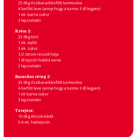
25 dkg őszibarackbefőtt turmixolva
A befőtt leve (annyi hogy a turmix 3 dl legyen)
1 ek. barna cukor
3 lapzselatin
Krém 2:
25 dkg túró
1 ek. tejföl
3 ek. cukor
1/2 citrom reszelt héja
1 dl tejszín habbá verve
2 lapzselatin
Barackos réteg 2:
25 dkg őszibarackbefőtt turmixolva
A befőtt leve (annyi hogy a turmix 3 dl legyen)
1 ek barna cukor
3 lapzselatin
Tetejére:
10 dkg étcsokoládé
5-6 ek. habtejszín