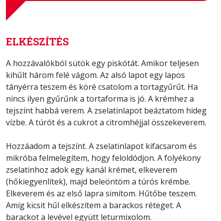
ELKÉSZÍTÉS
A hozzávalókból sütök egy piskótát. Amikor teljesen
kihűlt három felé vágom. Az alsó lapot egy lapos
tányérra teszem és köré csatolom a tortagyűrűt. Ha
nincs ilyen gyűrűnk a tortaforma is jó. A krémhez a
tejszínt habbá verem. A zselatinlapot beáztatom hideg
vízbe. A túrót és a cukrot a citromhéjjal összekeverem.
Hozzáadom a tejszínt. A zselatinlapot kifacsarom és
mikróba felmelegítem, hogy feloldódjon. A folyékony
zselatinhoz adok egy kanál krémet, elkeverem
(hőkiegyenlítek), majd beleöntöm a túrós krémbe.
Elkeverem és az első lapra simítom. Hűtőbe teszem.
Amíg kicsit hűl elkészítem a barackos réteget. A
barackot a levével együtt leturmixolom.