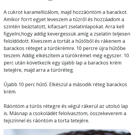
A cukrot karamellizálom, majd hozzáöntöm a barackot.
Amikor forrt egyet leveszem a tűzről és hozzáadom a
szintén beáztatott, kifacsart zselatinlapokat. Arra kell
figyelni,hogy addig kevergessük amíg a zselatin teljesen
feloldódott. Kiveszem a tortát a hűtőből és rákenem a
barackos réteget a túrókrémre. 10 percre újra hűtőbe
teszem. Addig elkészítem a túrókrémet még egyszer. 10
perc után következik egy újabb lap a barackos krém
tetejére, majd arra a túróréteg.
Újabb 10 perc hűtő. Elkészül a második réteg barackos
krém.
Ráöntöm a túrós rétegre és végül rákerül az utolsó lap
is. Másnap a csokoládét felolvasztom, összekeverem a
tejszínnel és ráöntöm a torta tetejére.