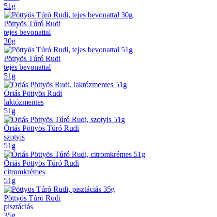
51g
Pöttyös Túró Rudi
tejes bevonattal
30g
Pöttyös Túró Rudi
tejes bevonattal
51g
Óriás Pöttyös Rudi
laktózmentes
51g
Óriás Pöttyös Túró Rudi
szotyis
51g
Óriás Pöttyös Túró Rudi
citromkrémes
51g
Pöttyös Túró Rudi
pisztáciás
35g