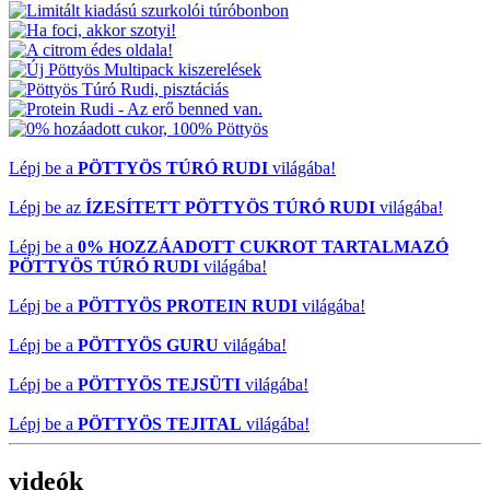
Előző
Következő
Lépj be a
PÖTTYÖS TÚRÓ RUDI
világába!
Lépj be az
ÍZESÍTETT PÖTTYÖS TÚRÓ RUDI
világába!
Lépj be a
0% HOZZÁADOTT CUKROT TARTALMAZÓ
PÖTTYÖS TÚRÓ RUDI
világába!
Lépj be a
PÖTTYÖS PROTEIN RUDI
világába!
Lépj be a
PÖTTYÖS GURU
világába!
Lépj be a
PÖTTYÖS TEJSÜTI
világába!
Lépj be a
PÖTTYÖS TEJITAL
világába!
videók