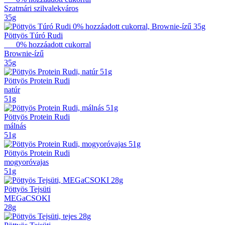
Szatmári szilvalekváros
35g
Pöttyös Túró Rudi
0% hozzáadott cukorral
Brownie-ízű
35g
Pöttyös Protein Rudi
natúr
51g
Pöttyös Protein Rudi
málnás
51g
Pöttyös Protein Rudi
mogyoróvajas
51g
Pöttyös Tejsüti
MEGaCSOKI
28g