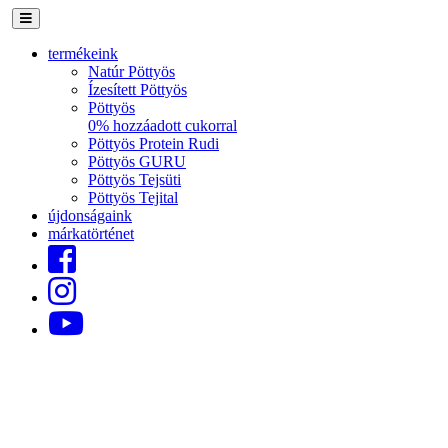
termékeink
Natúr Pöttyös
Ízesített Pöttyös
Pöttyös
0% hozzáadott cukorral
Pöttyös Protein Rudi
Pöttyös GURU
Pöttyös Tejsüti
Pöttyös Tejital
újdonságaink
márkatörténet