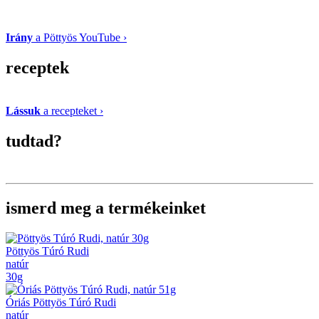
Irány
a Pöttyös YouTube ›
receptek
Lássuk
a recepteket ›
tudtad?
ismerd meg a termékeinket
Pöttyös Túró Rudi
natúr
30g
Óriás Pöttyös Túró Rudi
natúr