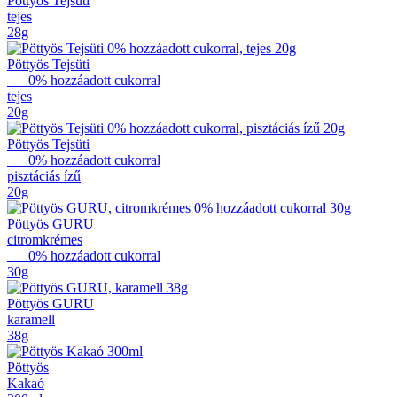
Pöttyös Tejsüti
tejes
28g
Pöttyös Tejsüti
0% hozzáadott cukorral
tejes
20g
Pöttyös Tejsüti
0% hozzáadott cukorral
pisztáciás ízű
20g
Pöttyös GURU
citromkrémes
0% hozzáadott cukorral
30g
Pöttyös GURU
karamell
38g
Pöttyös
Kakaó