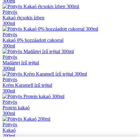
300ml
Pöttyös
Kakaó étcsokis ízben
300ml
Pöttyös
Kakaó 0% hozzáadott cukorral
300ml
Pöttyös
Madártej ízű tejital
300ml
Pöttyös
Krém Karamell ízű tejital
300ml
Pöttyös
Protein kakaó
300ml
Pöttyös
Kakaó
200ml