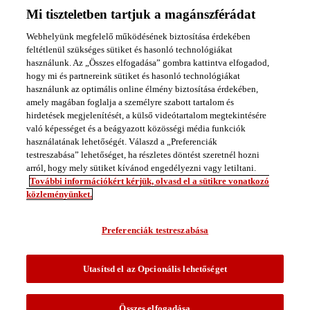
Mi tiszteletben tartjuk a magánszférádat
Pöttyös
Kakaó
Webhelyünk megfelelő működésének biztosítása érdekében
1000ml
feltétlenül szükséges sütiket és hasonló technológiákat
Összes
Pöttyös termék ›
használunk. Az „Összes elfogadása” gombra kattintva elfogadod,
hogy mi és partnereink sütiket és hasonló technológiákat
Adatvédelmi nyilatkozat
használunk az optimális online élmény biztosítása érdekében,
Cookie Policy
amely magában foglalja a személyre szabott tartalom és
Cookie Beállítások
hirdetések megjelenítését, a külső videótartalom megtekintésére
Vevőszolgálati adatkezelés
való képességet és a beágyazott közösségi média funkciók
Környezeti politika
használatának lehetőségét. Válaszd a „Preferenciák
testreszabása” lehetőséget, ha részletes döntést szeretnél hozni
KAPCSOLAT
arról, hogy mely sütiket kívánod engedélyezni vagy letiltani.
További információkért kérjük, olvasd el a sütikre vonatkozó
Kérdésed, kérésed, bánatod, óhajod, panaszod van?
közleményünket.
Általános észrevételek, márkával és termékeinkkel kapcsolatos
levelek:
vevoszolgalat@frieslandcampina.com
Preferenciák testreszabása
Ingyenesen hívható zöld szám:
06 80 180 180
Az oldalon található képek csak illusztrációk.
Utasítsd el az Opcionális lehetőséget
Videók
Receptek
Összes elfogadása