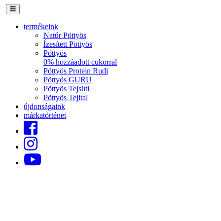
termékeink
Natúr Pöttyös
Ízesített Pöttyös
Pöttyös
0% hozzáadott cukorral
Pöttyös Protein Rudi
Pöttyös GURU
Pöttyös Tejsüti
Pöttyös Tejital
újdonságaink
márkatörténet