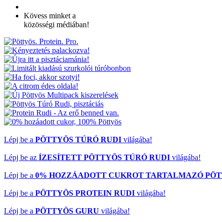
Kövess minket a
közösségi médiában!
Előző
Következő
Lépj be a
PÖTTYÖS TÚRÓ RUDI
világába!
Lépj be az
ÍZESÍTETT PÖTTYÖS TÚRÓ RUDI
világába!
Lépj be a
0% HOZZÁADOTT CUKROT TARTALMAZÓ PÖT
Lépj be a
PÖTTYÖS PROTEIN RUDI
világába!
Lépj be a
PÖTTYÖS GURU
világába!