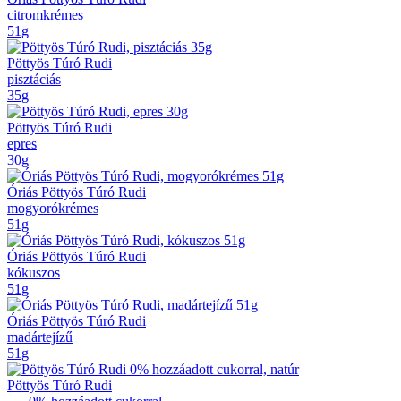
citromkrémes
51g
Pöttyös Túró Rudi
pisztáciás
35g
Pöttyös Túró Rudi
epres
30g
Óriás Pöttyös Túró Rudi
mogyorókrémes
51g
Óriás Pöttyös Túró Rudi
kókuszos
51g
Óriás Pöttyös Túró Rudi
madártejízű
51g
Pöttyös Túró Rudi