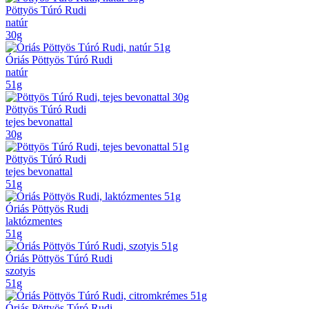
Pöttyös Túró Rudi
natúr
30g
Óriás Pöttyös Túró Rudi
natúr
51g
Pöttyös Túró Rudi
tejes bevonattal
30g
Pöttyös Túró Rudi
tejes bevonattal
51g
Óriás Pöttyös Rudi
laktózmentes
51g
Óriás Pöttyös Túró Rudi
szotyis
51g
Óriás Pöttyös Túró Rudi